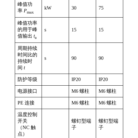
峰值功
kW
30
75
率
P
max
峰值功率
的用于峰
s
15
15
值输出
t
a
周期持续
时间比的
s
90
90
持续时
间
t
防护等级
IP20
IP20
电源接口
M6 螺柱
M6 螺柱
PE 连接
M6 螺柱
M6 螺柱
温度控制
开关
螺钉型端
螺钉型端
（NC 触
子
子
点）