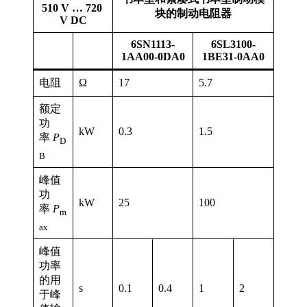
510 V … 720
块的制动电阻器
V DC
6SN1113-
6SL3100-
1AA00-0DA0
1BE31-0AA0
电阻
Ω
17
5.7
额定
功
kW
0.3
1.5
率
P
D
B
峰值
功
kW
25
100
率
P
m
ax
峰值
功率
的用
s
0.1
0.4
1
2
于峰