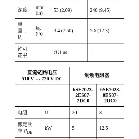
mm
深度
53 (2.09)
240 (9.45)
(in)
重
kg
量，
3.4 (7.50)
5.6 (12.3)
(lb)
约
许可
cULus
–
证书
直流链路电压
制动电阻器
510 V … 720 V DC
6SE7023-
6SE7028-
2ES87-
0ES87-
2DC0
2DC0
电阻
Ω
20
8
额定功
kW
5
12.5
率
P
DB