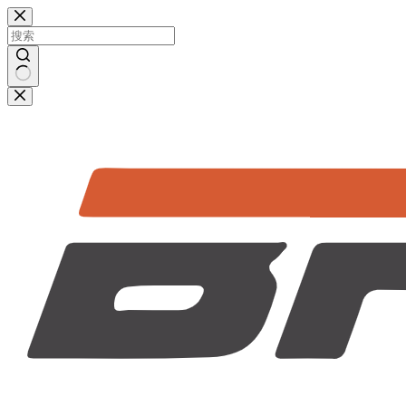
跳
过
内
容
无
结
果