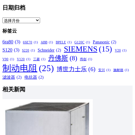
日期归档
日
期
标签云
归
档
6ra80
(3)
Panasonic
(2)
6SE70
(1)
ABB
(1)
BPELE
(1)
G120C
(1)
SIEMENS
(15)
S120
(3)
Schneider
(2)
S220
(1)
V20
(1)
丹佛斯
(8)
V90
(1)
V120
(1)
三菱
(1)
伟创
(1)
制动电阻
(25)
博世力士乐
(6)
安川
(1)
施耐德
(1)
滤波器
(2)
电抗器
(2)
相关新闻