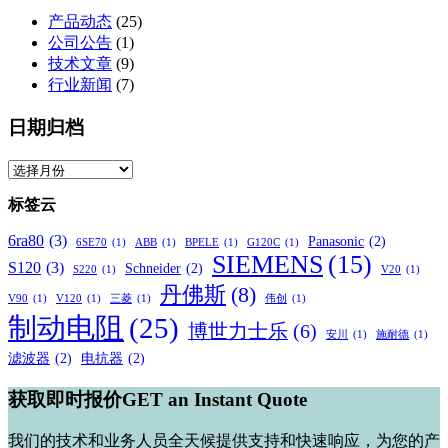
派
产品动态
(25)
型
公司公告
(1)
号
技术文章
(9)
对
行业新闻
(7)
应
表
日期归档
日
期
标签云
归
档
6ra80
(3)
Panasonic
(2)
6SE70
(1)
ABB
(1)
BPELE
(1)
G120C
(1)
SIEMENS
(15)
S120
(3)
Schneider
(2)
S220
(1)
V20
(1)
丹佛斯
(8)
V90
(1)
V120
(1)
三菱
(1)
伟创
(1)
制动电阻
(25)
博世力士乐
(6)
安川
(1)
施耐德
(1)
滤波器
(2)
电抗器
(2)
获取即时报价GET an Instant Quote
我们的技术和业务人员全天候提供支持和快速响应，为您的产