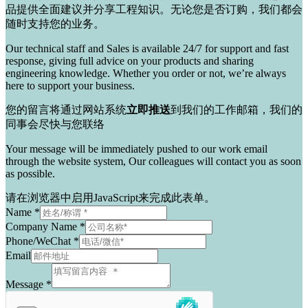
品提供全面建议并分享工程知识。无论您是否订购，我们都会
随时支持您的业务。
Our technical staff and Sales is available 24/7 for support and fast
response, giving full advice on your products and sharing
engineering knowledge.
Whether you order or not, we’re always
here to support your business.
您的留言将通过网站系统
立即推送
到我们的工作邮箱，我们的
同事会尽快与您联络
Your message will be immediately pushed to our work email
through the website system, Our colleagues will contact you as soon
as possible.
请在浏览器中启用JavaScript来完成此表单。
Name
*
Company Name
*
Phone/WeChat
*
Email
Message
*