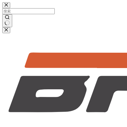
跳
过
内
容
无
结
果