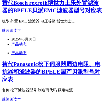
替代Bosch rexroth博世力士乐外置滤波
器的BPELE贝派EMC滤波器型号对应表
机型 外置 EMC 滤波器 电压等级 博世力士…
替
继续阅读
代
2025年5月30日
Bosch
rexroth
产品动态
博
产品动态
世
力
替代Panasonic松下伺服器周边电阻、电
士
乐
抗器和滤波器的BPELE国产贝派型号对
外
置
应表
滤
波
名称 松下滤波器型号 制造商代码 额定电流…
器
的
替
继续阅读
BPELE
代