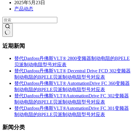
贝
2025年5月23日
Panasonic
派
松
产品动态
EMC
下
滤
伺
波
服
器
器
型
无
周
号
近期新闻
结
边
对
果
电
应
阻、
替代Danfoss丹佛斯VLT® 2800变频器制动电阻的BPELE
表
电
贝派制动电阻型号对应表
抗
替代Danfoss丹佛斯VLT® Decentral Drive FCD 302变频器
器
制动电阻的BPELE贝派制动电阻型号对应表
和
替代Danfoss丹佛斯VLT® AutomationDrive FC 360变频器
滤
制动电阻的BPELE贝派制动电阻型号对应表
波
替代Danfoss丹佛斯VLT®AutomationDrive FC 302变频器
器
制动电阻的BPELE贝派制动电阻型号对应表
的
替代Danfoss丹佛斯VLT®AutomationDrive FC 301变频器
BPELE
制动电阻的BPELE贝派制动电阻型号对应表
国
产
新闻分类
贝