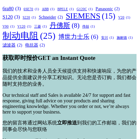
档
6ra80
(3)
Panasonic
(2)
6SE70
(1)
ABB
(1)
BPELE
(1)
G120C
(1)
SIEMENS
(15)
S120
(3)
Schneider
(2)
S220
(1)
V20
(1)
丹佛斯
(8)
V90
(1)
V120
(1)
三菱
(1)
伟创
(1)
制动电阻
(25)
博世力士乐
(6)
安川
(1)
施耐德
(1)
滤波器
(2)
电抗器
(2)
获取即时报价GET an Instant Quote
我们的技术和业务人员全天候提供支持和快速响应，为您的产
品提供全面建议并分享工程知识。无论您是否订购，我们都会
随时支持您的业务。
Our technical staff and Sales is available 24/7 for support and fast
response, giving full advice on your products and sharing
engineering knowledge.
Whether you order or not, we’re always
here to support your business.
您的留言将通过网站系统
立即推送
到我们的工作邮箱，我们的
同事会尽快与您联络