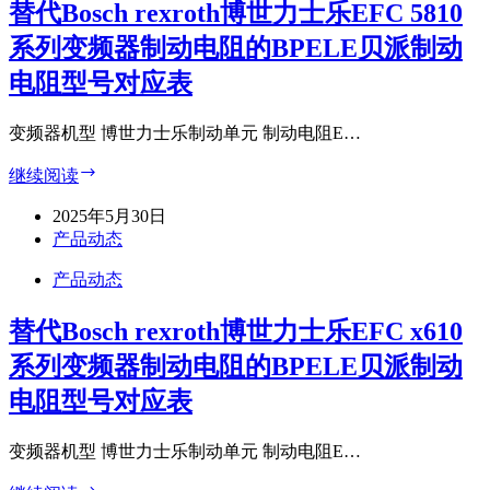
替代Bosch rexroth博世力士乐EFC 5810
系列变频器制动电阻的BPELE贝派制动
电阻型号对应表
变频器机型 博世力士乐制动单元 制动电阻E…
替
继续阅读
代
2025年5月30日
Bosch
rexroth
产品动态
博
产品动态
世
力
替代Bosch rexroth博世力士乐EFC x610
士
乐
系列变频器制动电阻的BPELE贝派制动
EFC
5810
电阻型号对应表
系
列
变频器机型 博世力士乐制动单元 制动电阻E…
变
频