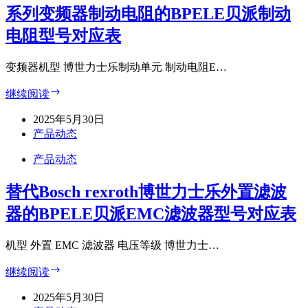
乐
系列变频器制动电阻的BPELE贝派制动
派
VFC_X615
制
系
电阻型号对应表
动
列
电
变
变频器机型 博世力士乐制动单元 制动电阻E…
阻
频
型
器
替
继续阅读
号
制
代
对
动
2025年5月30日
Bosch
应
电
rexroth
产品动态
表
博
阻
产品动态
世
的
BPELE
力
贝
替代Bosch rexroth博世力士乐外置滤波
士
派
乐
器的BPELE贝派EMC滤波器型号对应表
制
VFC_X610
系
动
列
电
机型 外置 EMC 滤波器 电压等级 博世力士…
变
阻
替
继续阅读
频
型
代
器
号
2025年5月30日
Bosch
制
对