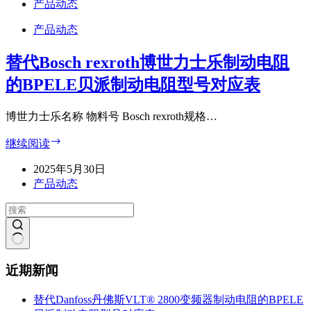
rexroth
产品动态
动
应
博
电
表
产品动态
世
阻
力
的
替代Bosch rexroth博世力士乐制动电阻
士
BPELE
乐
贝
的BPELE贝派制动电阻型号对应表
外
派
置
制
博世力士乐名称 物料号 Bosch rexroth规格…
滤
动
波
电
替
继续阅读
器
阻
代
的
型
2025年5月30日
Bosch
BPELE
号
rexroth
产品动态
贝
博
对
派
世
应
EMC
力
表
滤
士
波
乐
无
器
制
近期新闻
结
型
动
果
号
电
替代Danfoss丹佛斯VLT® 2800变频器制动电阻的BPELE
对