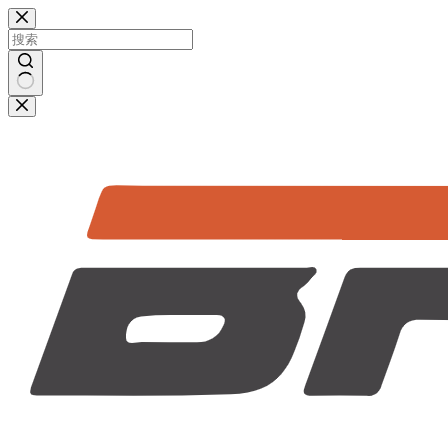
跳
过
内
容
无
结
果