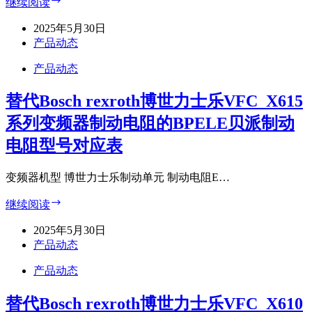
替
继续阅读
器
代
制
2025年5月30日
Bosch
动
rexroth
产品动态
电
博
阻
产品动态
世
的
力
BPELE
替代Bosch rexroth博世力士乐VFC_X615
士
贝
乐
系列变频器制动电阻的BPELE贝派制动
派
EFC
制
x610
电阻型号对应表
系
动
列
电
变频器机型 博世力士乐制动单元 制动电阻E…
变
阻
频
型
替
继续阅读
器
号
代
制
对
2025年5月30日
Bosch
动
应
rexroth
产品动态
电
表
博
阻
产品动态
世
的
力
BPELE
替代Bosch rexroth博世力士乐VFC_X610
士
贝