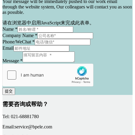
Your message will be immediately pushed to our work email
through the website system, Our colleagues will contact you as soon
as possible.
请在浏览器中启用JavaScript来完成此表单。
Name
*
Company Name
*
Phone/WeChat
*
Email
Message
*
提交
需要咨询或帮助？
Tel: 021-68881780
Email:service@bpele.com